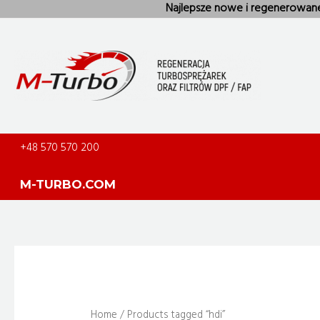
Skip
Najlepsze nowe i regenerowan
to
content
+48 570 570 200
M-TURBO.COM
Home
/ Products tagged “hdi”