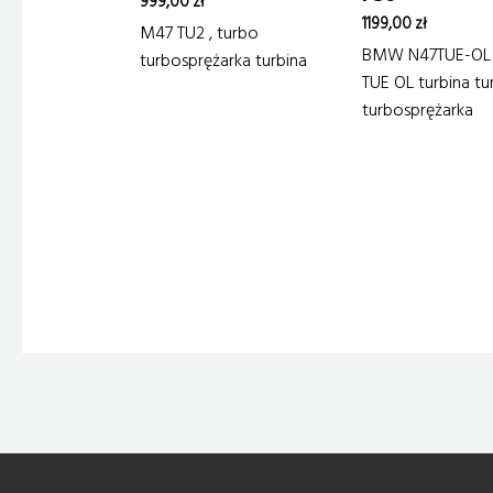
999,00
zł
1199,00
zł
M47 TU2 , turbo
BMW N47TUE-OL 
turbosprężarka turbina
TUE OL turbina t
turbosprężarka