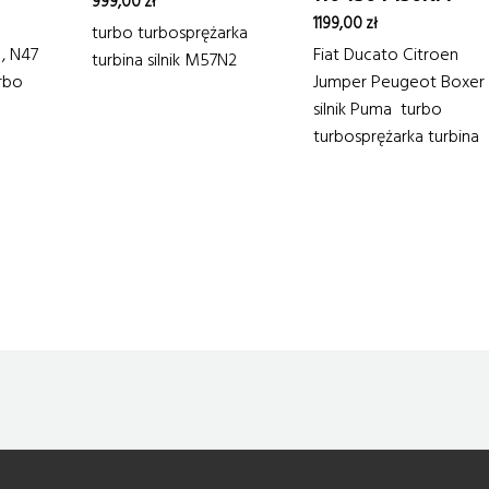
999,00
zł
1199,00
zł
turbo turbosprężarka
, N47
Fiat Ducato Citroen
turbina silnik M57N2
urbo
Jumper Peugeot Boxer
silnik Puma turbo
turbosprężarka turbina