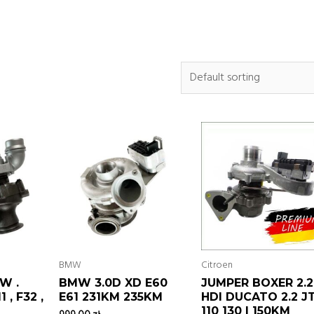
BMW
Citroen
W .
BMW 3.0D XD E60
JUMPER BOXER 2.2
 , F32 ,
E61 231KM 235KM
HDI DUCATO 2.2 J
110 130 I 150KM