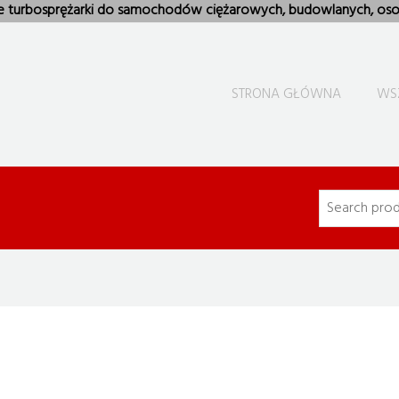
e turbosprężarki do samochodów ciężarowych, budowlanych, oso
STRONA GŁÓWNA
WS