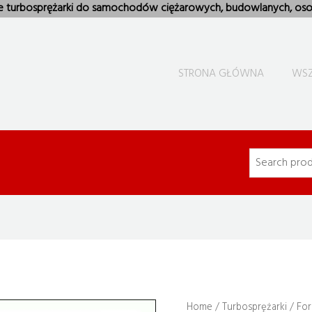
e turbosprężarki do samochodów ciężarowych, budowlanych, oso
STRONA GŁÓWNA
WSZ
Home
/
Turbosprężarki
/
For