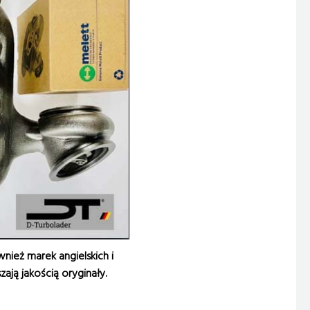
wnież marek angielskich i
ją jakością oryginały.