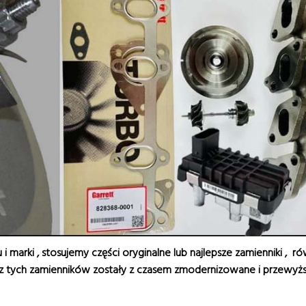
i marki , stosujemy części oryginalne lub najlepsze zamienniki , ró
 z tych zamienników zostały z czasem zmodernizowane i przewyższa