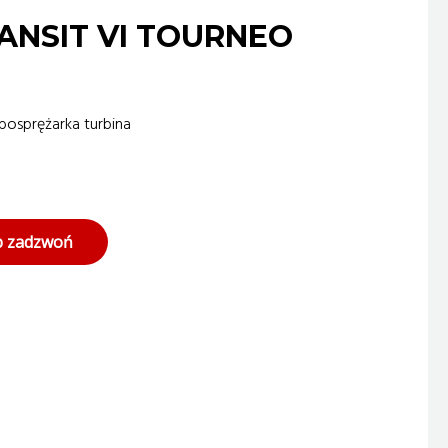
RANSIT VI TOURNEO
bosprężarka turbina
ub zadzwoń