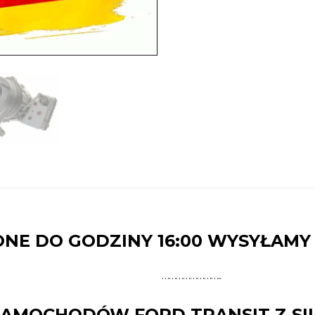
NE DO GODZINY 16:00 WYSYŁAMY
……………………..
OCHODÓW FORD TRANSIT Z SILNIK