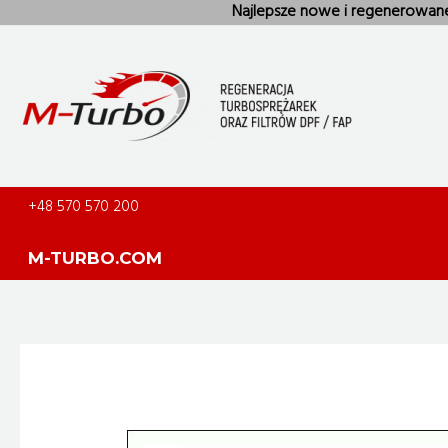
Skip
Najlepsze nowe i regenerowan
to
content
+48 570 570 200
M-TURBO.COM